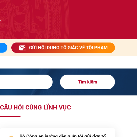
GỬI NỘI DUNG TỐ GIÁC VỀ TỘI PHẠM
Tìm kiếm
CÂU HỎI CÙNG LĨNH VỰC
Bộ Công an hướng dẫn giúp tôi gửi đơn tố