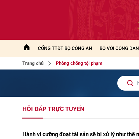
CỔNG TTĐT BỘ CÔNG AN
BỘ VỚI CÔNG DÂN
Trang chủ
Phòng chống tội phạm
HỎI ĐÁP TRỰC TUYẾN
Hành vi cưỡng đoạt tài sản sẽ bị xử lý như thế 