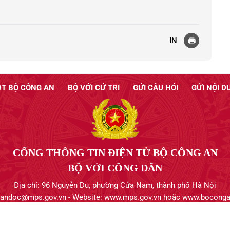
IN
T BỘ CÔNG AN
BỘ VỚI CỬ TRI
GỬI CÂU HỎI
GỬI NỘI D
CỔNG THÔNG TIN ĐIỆN TỬ BỘ CÔNG AN
BỘ VỚI CÔNG DÂN
Địa chỉ: 96 Nguyễn Du, phường Cửa Nam, thành phố Hà Nội
bandoc@mps.gov.vn - Website: www.mps.gov.vn hoặc www.boconga
Bản quyền thuộc về Bộ Công an.