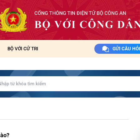
BỘ VỚI CỬ TRI
GỬI CÂU HỎI
nào?