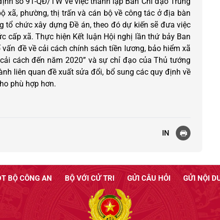
ịnh số 91-QĐ/TW về việc thành lập Ban Chỉ đạo Trung
 xã, phường, thị trấn và cán bộ về công tác ở địa bàn
 tổ chức xây dựng Đề án, theo đó dự kiến sẽ đưa việc
ức cấp xã. Thực hiện Kết luận Hội nghị lần thứ bảy Ban
vấn đề về cải cách chính sách tiền lương, bảo hiểm xã
g cải cách đến năm 2020” và sự chỉ đạo của Thủ tướng
ành liên quan đề xuất sửa đổi, bổ sung các quy định về
cho phù hợp hơn.
IN
T BỘ CÔNG AN
BỘ VỚI CỬ TRI
GỬI CÂU HỎI
GỬI NỘI D