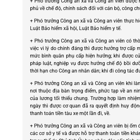
+ Phó trưởng Công an xã và Công an viên được 
phủ về chế độ, chính sách đối với cán bộ, công chứ
+ Phó trưởng Công an xã và Công an viên thực hi
Luật Bảo hiểm xã hội, Luật Bảo hiểm y tế.
+ Phó trưởng Công an xã và Công an viên có thời
việc vì lý do chính đáng thì được hưởng trợ cấp 
mức bình quân phụ cấp hiện hưởng; khi được cử đ
pháp luật, nghiệp vụ được hưởng chế độ bồi dư
thời hạn cho Công an nhân dân; khi đi công tác 
+ Phó trưởng Công an xã và Công an viên khi là
nơi thuộc địa bàn trọng điểm, phức tạp về an ni
của lương tối thiểu chung. Trường hợp làm nhiệm 
ngày thì được cơ quan đã ra quyết định huy động b
thanh toán tiền tàu xe một lần đi, về.
+ Phó trưởng Công an xã và Công an viên bị ốm đ
các cơ sở y tế và được hỗ trợ thanh toán tiền k