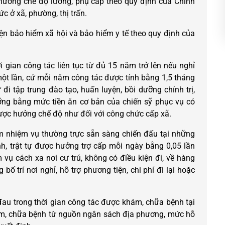
hưởng chế độ lương, phụ cấp theo quy định của Chính
c ở xã, phường, thị trấn.
ện bảo hiểm xã hội và bảo hiểm y tế theo quy định của
 gian công tác liên tục từ đủ 15 năm trở lên nếu nghỉ
một lần, cứ mỗi năm công tác được tính bằng 1,5 tháng
i tập trung đào tạo, huấn luyện, bồi dưỡng chính trị,
ỡng bằng mức tiền ăn cơ bản của chiến sỹ phục vụ có
được hưởng chế độ như đối với công chức cấp xã.
m nhiệm vụ thường trực sẵn sàng chiến đấu tại những
nh, trật tự được hưởng trợ cấp mỗi ngày bằng 0,05 lần
vụ cách xa nơi cư trú, không có điều kiện đi, về hàng
ố trí nơi nghỉ, hỗ trợ phương tiện, chi phí đi lại hoặc
au trong thời gian công tác được khám, chữa bệnh tại
hám, chữa bệnh từ nguồn ngân sách địa phương, mức hỗ