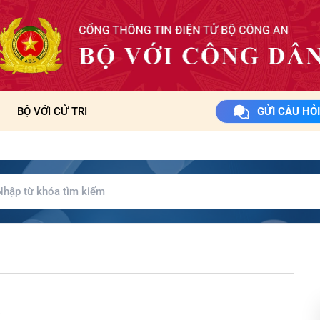
BỘ VỚI CỬ TRI
GỬI CÂU HỎI
ã