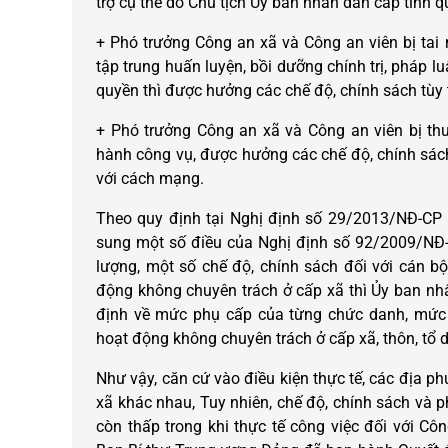
trợ cụ thể do Chủ tịch Ủy ban nhân dân cấp tỉnh q
+ Phó trưởng Công an xã và Công an viên bị tai 
tập trung huấn luyện, bồi dưỡng chính trị, pháp l
quyền thì được hưởng các chế độ, chính sách tùy
+ Phó trưởng Công an xã và Công an viên bị thươ
hành công vụ, được hưởng các chế độ, chính sách
với cách mạng.
Theo quy định tại Nghị định số 29/2013/NĐ-CP
sung một số điều của Nghị định số 92/2009/NĐ-
lượng, một số chế độ, chính sách đối với cán bộ
động không chuyên trách ở cấp xã thì Ủy ban nh
định về mức phụ cấp của từng chức danh, mức
hoạt động không chuyên trách ở cấp xã, thôn, tổ
Như vậy, căn cứ vào điều kiện thực tế, các địa p
xã khác nhau, Tuy nhiên, chế độ, chính sách và 
còn thấp trong khi thực tế công việc đối với C