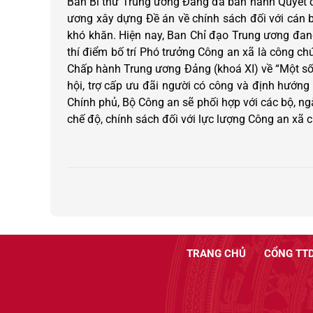
Ban Bí thư Trung ương Đảng đã ban hành Quyết đ
ương xây dựng Đề án về chính sách đối với cán bộ
khó khăn. Hiện nay, Ban Chỉ đạo Trung ương đang
thí điểm bố trí Phó trưởng Công an xã là công ch
Chấp hành Trung ương Đảng (khoá XI) về “Một số 
hội, trợ cấp ưu đãi người có công và định hướn
Chính phủ, Bộ Công an sẽ phối hợp với các bộ, ng
chế độ, chính sách đối với lực lượng Công an xã 
TRANG CHỦ
CỔNG TTD