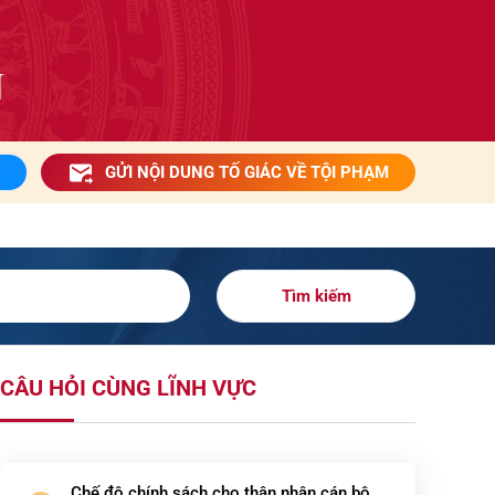
GỬI NỘI DUNG TỐ GIÁC VỀ TỘI PHẠM
Tìm kiếm
CÂU HỎI CÙNG LĨNH VỰC
Chế độ chính sách cho thân nhân cán bộ