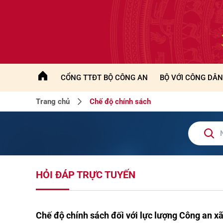
CỔNG TTĐT BỘ CÔNG AN
BỘ VỚI CÔNG DÂN
Trang chủ
Chế độ chính sách
HỎI ĐÁP TRỰC TUYẾN
Chế độ chính sách đối với lực lượng Công an x