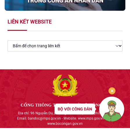
LIÊN KẾT WEBSITE
CỔNG THÔNG TIN ĐIỆN TỬ BỘ CÔNG AN
Địa chỉ: 96 Nguyễn Du, phường Cửa Nam, thành phố Hà Nội
Email: bandoc@mps.gov.vn - Website: www.mps.gov.vn hoặc
www.bocongan.gov.vn