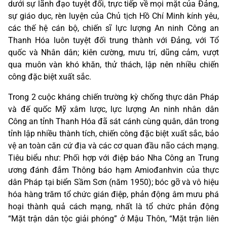
dưới sự lãnh đạo tuyệt đối, trực tiếp về mọi mặt của Đảng,
sự giáo dục, rèn luyện của Chủ tịch Hồ Chí Minh kính yêu,
các thế hệ cán bộ, chiến sĩ lực lượng An ninh Công an
Thanh Hóa luôn tuyệt đối trung thành với Đảng, với Tổ
quốc và Nhân dân; kiên cường, mưu trí, dũng cảm, vượt
qua muôn vàn khó khăn, thử thách, lập nên nhiều chiến
công đặc biệt xuất sắc.
Trong 2 cuộc kháng chiến trường kỳ chống thực dân Pháp
và đế quốc Mỹ xâm lược, lực lượng An ninh nhân dân
Công an tỉnh Thanh Hóa đã sát cánh cùng quân, dân trong
tỉnh lập nhiều thành tích, chiến công đặc biệt xuất sắc, bảo
vệ an toàn căn cứ địa và các cơ quan đầu não cách mạng.
Tiêu biểu như: Phối hợp với điệp báo Nha Công an Trung
ương đánh đắm Thông báo hạm Amiođanhvin của thực
dân Pháp tại biển Sầm Sơn (năm 1950); bóc gỡ và vô hiệu
hóa hàng trăm tổ chức gián điệp, phản động âm mưu phá
hoại thành quả cách mạng, nhất là tổ chức phản động
“Mặt trận dân tộc giải phóng” ở Mậu Thôn, “Mặt trận liên