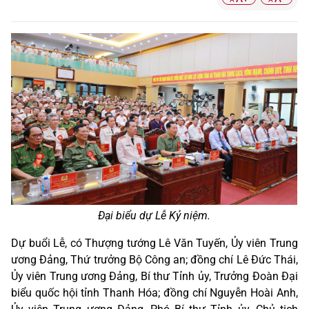
Đại biểu dự Lễ Kỷ niệm.
Dự buổi Lễ, có Thượng tướng Lê Văn Tuyến, Ủy viên Trung
ương Đảng, Thứ trưởng Bộ Công an; đồng chí Lê Đức Thái,
Ủy viên Trung ương Đảng, Bí thư Tỉnh ủy, Trưởng Đoàn Đại
biểu quốc hội tỉnh Thanh Hóa; đồng chí Nguyễn Hoài Anh,