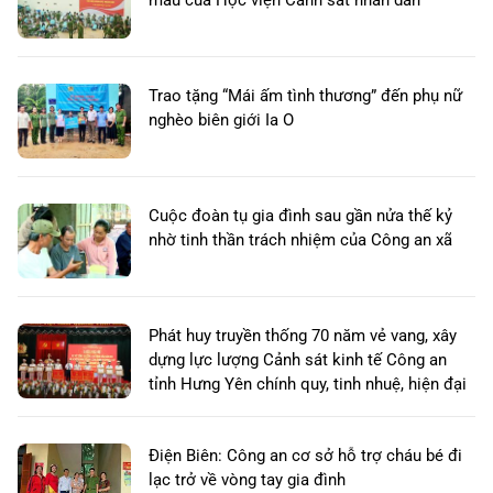
máu của Học viện Cảnh sát nhân dân
Trao tặng “Mái ấm tình thương” đến phụ nữ
nghèo biên giới Ia O
Cuộc đoàn tụ gia đình sau gần nửa thế kỷ
nhờ tinh thần trách nhiệm của Công an xã
Phát huy truyền thống 70 năm vẻ vang, xây
dựng lực lượng Cảnh sát kinh tế Công an
tỉnh Hưng Yên chính quy, tinh nhuệ, hiện đại
Điện Biên: Công an cơ sở hỗ trợ cháu bé đi
lạc trở về vòng tay gia đình